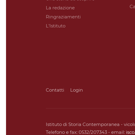
Ca
La redazione
Ringraziamenti
L'Istituto
Contatti
Login
Istituto di Storia Contemporanea - vicolo
Telefono e fax: 0532/207343 - email:
isc