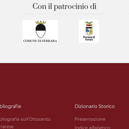
Con il patrocinio di
bliografie
Dizionario Storico
bliografia sull'Ottocento
Presentazione
rrarese
Indice alfabetico