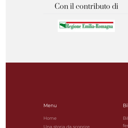
Con il contributo di
Menu
Bi
Home
Bi
fe
Una storia da scoprire