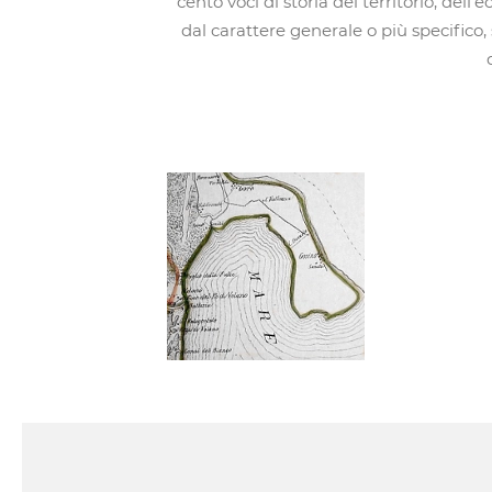
cento voci di storia del territorio, dell'
dal carattere generale o più specifico